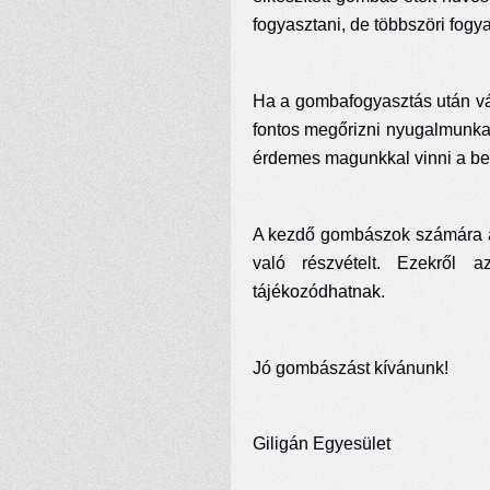
fogyasztani, de többszöri fogya
Ha a gombafogyasztás után vára
fontos megőrizni nyugalmunka
érdemes magunkkal vinni a be
A kezdő gombászok számára a
való részvételt. Ezekről 
tájékozódhatnak.
Jó gombászást kívánunk!
Giligán Egyesület