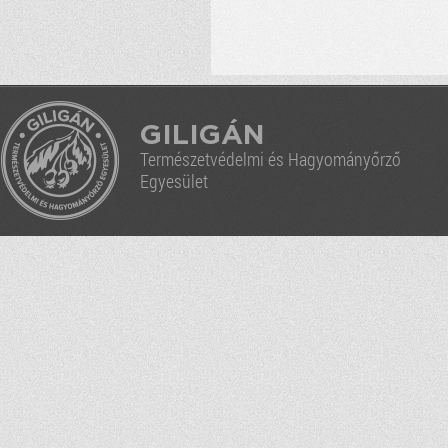
GILIGÁN
Természetvédelmi és Hagyományőrző
Egyesület