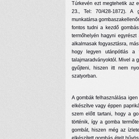
Túrkevén ezt megtehetik az e
23., Tel: 70/428-1872). A
munkatársa gombaszakellenőri
fontos tudni a kezdő gombász
termőhelyén hagyni egyrészt
alkalmasak fogyasztásra, más
hogy legyen utánpótlás a t
talajmaradványoktól. Mivel a
gyűjteni, hiszen itt nem n
szatyorban.
A gombák felhasználása igen 
elkészítve vagy éppen paprik
szem előtt tartani, hogy a g
történik, így a gomba termő
gombát, hiszen még az ízlet
elkészített gombás ételt hűvö