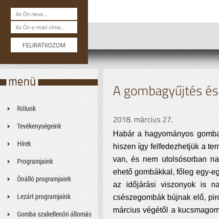
A gombagyűjtés és 
Rólunk
2018. március 27.
Tevékenységeink
Habár a hagyományos gombasz
Hírek
hiszen így felfedezhetjük a t
van, és nem utolsósorban nag
Programjaink
ehető gombákkal, főleg egy-e
Önálló programjaink
az időjárási viszonyok is n
Lezárt programjaink
csészegombák bújnak elő, piro
március végétől a kucsmagomb
Gomba szakellenőri állomás