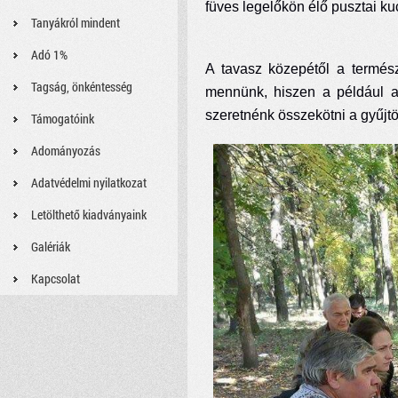
füves legelőkön élő pusztai k
Tanyákról mindent
Adó 1%
A tavasz közepétől a termés
Tagság, önkéntesség
mennünk, hiszen a például a 
szeretnénk összekötni a gyűjtög
Támogatóink
Adományozás
Adatvédelmi nyilatkozat
Letölthető kiadványaink
Galériák
Kapcsolat