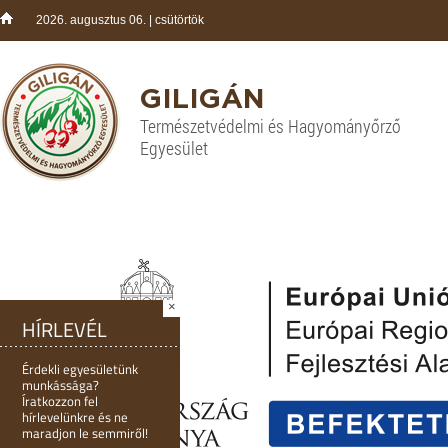
2026. augusztus 06. | csütörtök
GILIGÁN
Természetvédelmi és Hagyományőrző
Egyesület
×
HÍRLEVÉL
Érdekli egyesületünk
munkássága?
Íratkozzon fel
hírlevelünkre és ne
maradjon le semmiről!