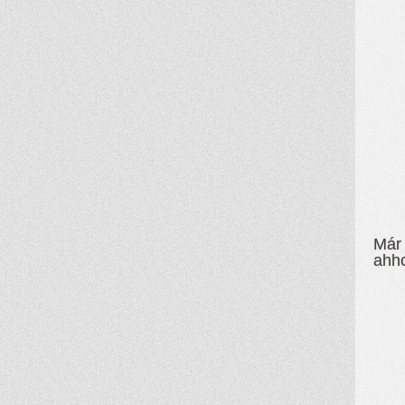
Már 
ahho