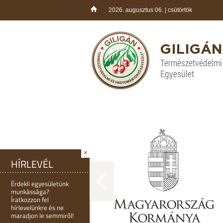
2026. augusztus 06. | csütörtök
GILIGÁN
Természetvédelm
Egyesület
×
HÍRLEVÉL
Érdekli egyesületünk
munkássága?
Íratkozzon fel
hírlevelünkre és ne
maradjon le semmiről!