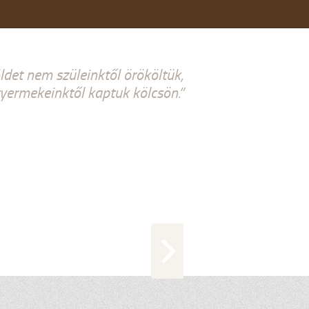
ldet nem szüleinktől örököltük,
ermekeinktől kaptuk kölcsön.”