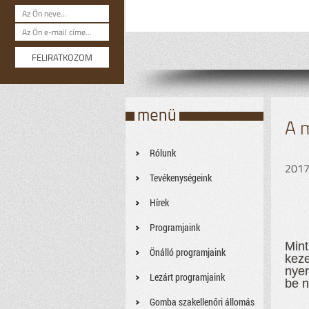
A 
Rólunk
2017.
Tevékenységeink
Hírek
Programjaink
Mint
Önálló programjaink
keze
nyer
Lezárt programjaink
be n
Gomba szakellenőri állomás