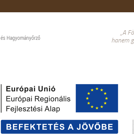
„A Fö
i és Hagyományőrző
hanem gy