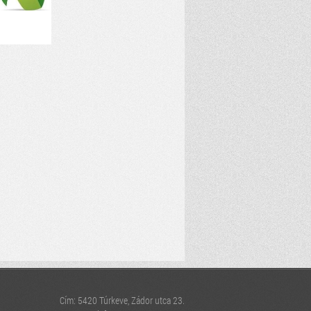
Cím: 5420 Túrkeve, Zádor utca 23.