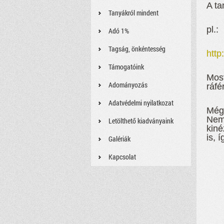
A ta
Tanyákról mindent
pl.:
Adó 1%
Tagság, önkéntesség
http
Támogatóink
Most
Adományozás
ráfér
Adatvédelmi nyilatkozat
Még 
Nem 
Letölthető kiadványaink
kiné
is, 
Galériák
Kapcsolat