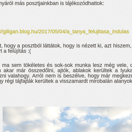
nyáról más posztjainkban is tájékozódhattok:
://giligan.blog.hu/2017/05/04/a_tanya_felujitasa_indulas
, hogy a posztból láttátok, hogy is nézett ki, azt hisze
t a felújítás :(
ma sem tökéletes és sok-sok munka lesz még vele, de 
akar már összedőlni, ajtók, ablakok kerültek a lyuk
zni valahogy. Arról nem is beszélve, hogy már megke
így régi tájfajták kerültek a visszamardt mirobalán alanyok