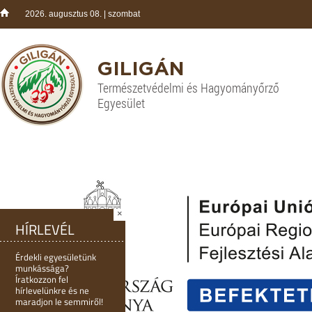
2026. augusztus 08. | szombat
GILIGÁN
Természetvédelmi és Hagyományőrző
Egyesület
×
HÍRLEVÉL
Érdekli egyesületünk
munkássága?
Íratkozzon fel
hírlevelünkre és ne
maradjon le semmiről!