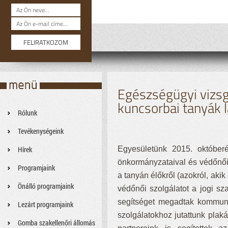
Egészségügyi vizsgá
kuncsorbai tanyák 
Rólunk
Tevékenységeink
Hírek
Egyesületünk 2015. októberé
önkormányzataival és védőnői
Programjaink
a tanyán élőkről (azokról, aki
Önálló programjaink
védőnői szolgálatot a jogi s
segítséget megadtak kommunik
Lezárt programjaink
szolgálatokhoz jutattunk plaká
Gomba szakellenőri állomás