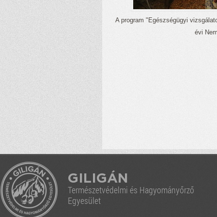
A program "Egészségügyi vizsgálato
évi Nem
GILIGÁN
Természetvédelmi és Hagyományőrző
Egyesület