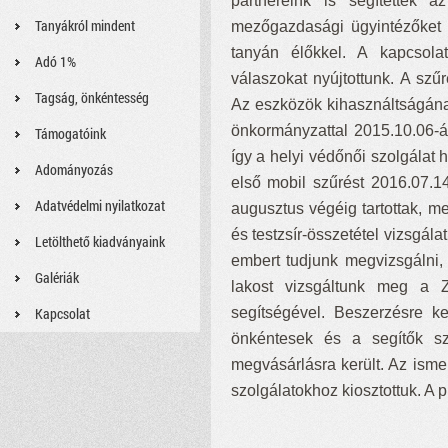
partnereink is segítettek 
Tanyákról mindent
mezőgazdasági ügyintézőket (
tanyán élőkkel. A kapcsolat
Adó 1%
válaszokat nyújtottunk. A sz
Tagság, önkéntesség
Az eszközök kihasználtságána
önkormányzattal 2015.10.06-á
Támogatóink
így a helyi védőnői szolgálat
Adományozás
első mobil szűrést 2016.07.1
Adatvédelmi nyilatkozat
augusztus végéig tartottak, me
és testzsír-összetétel vizsgál
Letölthető kiadványaink
embert tudjunk megvizsgálni
Galériák
lakost vizsgáltunk meg a 
Kapcsolat
segítségével. Beszerzésre k
önkéntesek és a segítők sz
megvásárlásra került. Az isme
szolgálatokhoz kiosztottuk. A p