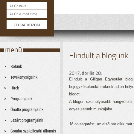
Elindult a blogunk
Rólunk
2017. április 28.
Tevékenységeink
Elindult a Giligán Egyesület bl
bejegyzéseknek/híreknek adjon helyet
Hírek
blogot.
Programjaink
A blogon személyesebb hangvételű, e
Önálló programjaink
egyesületünk munkájába.
Lezárt programjaink
Jó olvasgatást, az első pár cikk már fe
Gomba szakellenőri állomás