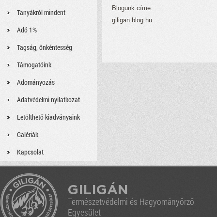
Blogunk címe:
Tanyákról mindent
giligan.blog.hu
Adó 1%
Tagság, önkéntesség
Támogatóink
Adományozás
Adatvédelmi nyilatkozat
Letölthető kiadványaink
Galériák
Kapcsolat
GILIGÁN
Természetvédelmi és Hagyományőrző
Egyesület