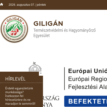
2026. augusztus 07. | péntek
GILIGÁN
Természetvédelmi és Hagyományőrző
Egyesület
×
HÍRLEVÉL
Érdekli egyesületünk
munkássága?
Íratkozzon fel
hírlevelünkre és ne
maradjon le semmiről!