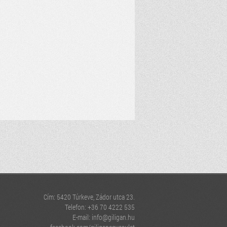
Cím: 5420 Túrkeve, Zádor utca 23.
Telefon: +36 70 4222 535
E-mail:
info@giligan.hu