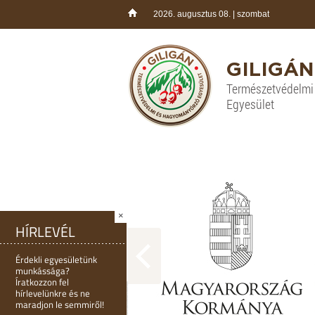
2026. augusztus 08. | szombat
GILIGÁN
Természetvédelm
Egyesület
×
HÍRLEVÉL
Érdekli egyesületünk
munkássága?
Íratkozzon fel
hírlevelünkre és ne
maradjon le semmiről!