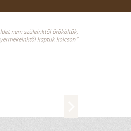
ldet nem szüleinktől örököltük,
ermekeinktől kaptuk kölcsön.”