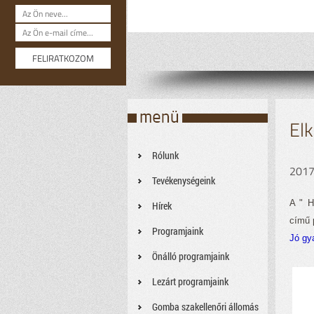
Elk
Rólunk
2017
Tevékenységeink
A " H
Hírek
című p
Programjaink
Jó gy
Önálló programjaink
Lezárt programjaink
Gomba szakellenőri állomás