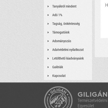
Tanyákról mindent
Adó 1%
Tagság, önkéntesség
Támogatóink
Adományozás
Adatvédelmi nyilatkozat
Letölthető kiadványaink
Galériák
Kapcsolat
GILIGÁN
Természetvédelm
Egyesület