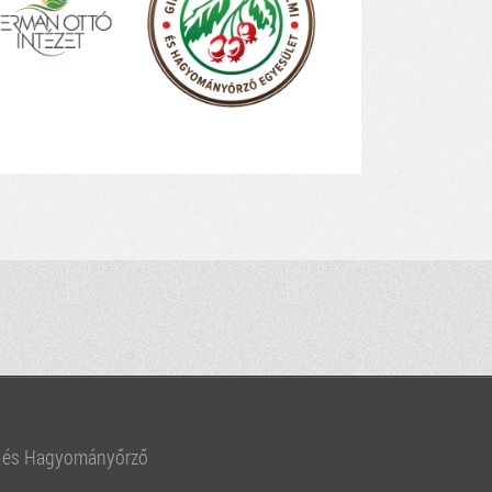
i és Hagyományőrző