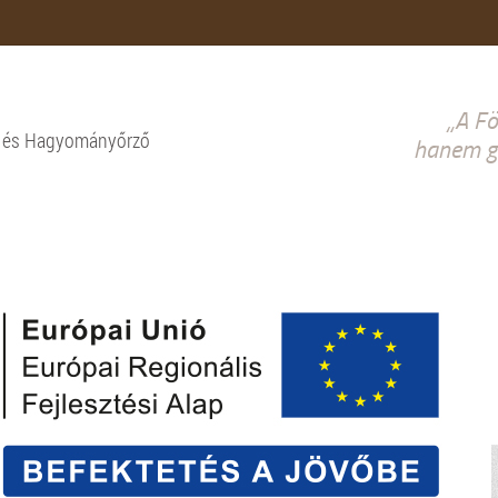
„A Fö
i és Hagyományőrző
hanem gy