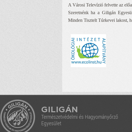
A Városi Televízió felvette az előad
Szeretnénk ha a Giligán Egyesül
Minden Tisztelt Túrkevei lakost, h
GILIGÁN
Természetvédelmi és Hagyományőrző
Egyesület