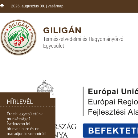
2026. augusztus 09. | vasárnap
GILIGÁN
Természetvédelmi és Hagyományőrző
Egyesület
×
HÍRLEVÉL
Érdekli egyesületünk
munkássága?
Íratkozzon fel
hírlevelünkre és ne
maradjon le semmiről!