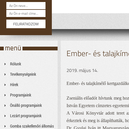
Ember- és talajkím
Rólunk
2019. május 14.
Tevékenységeink
Ember- és talajkímélő kertgazdálk
Hírek
Programjaink
Zseniális előadót hívtunk meg ho
Önálló programjaink
István Egyetem címzetes egyetemi
A Városi Könyvtár adott teret a
Lezárt programjaink
érkeztek és meg is állapíthatták, 
Gomba szakellenőri állomás
Dr. Gyulai Iván itt Magyarország