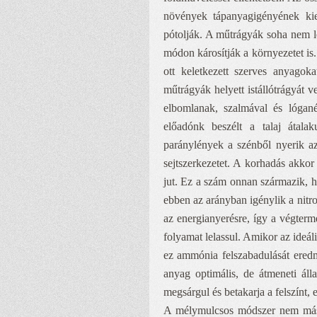
növények tápanyagigényének kie
pótolják. A műtrágyák soha nem le
módon károsítják a környezetet is.
ott keletkezett szerves anyagok
műtrágyák helyett istállótrágyát 
elbomlanak, szalmával és lóganéj
előadónk beszélt a talaj átala
paránylények a szénből nyerik az 
sejtszerkezetet. A korhadás akko
jut. Ez a szám onnan származik, 
ebben az arányban igénylik a nitr
az energianyerésre, így a végterm
folyamat lelassul. Amikor az ideá
ez ammónia felszabadulását eredm
anyag optimális, de átmeneti álla
megsárgul és betakarja a felszínt, 
A mélymulcsos módszer nem más, 