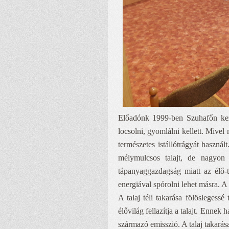
Előadónk 1999-ben Szuhafőn kezde
locsolni, gyomlálni kellett. Mivel
természetes istállótrágyát használ
mélymulcsos talajt, de nagyon 
tápanyaggazdagság miatt az élő
energiával spórolni lehet másra. 
A talaj téli takarása fölöslegessé
élővilág fellazítja a talajt. Enne
származó emisszió. A talaj takarása