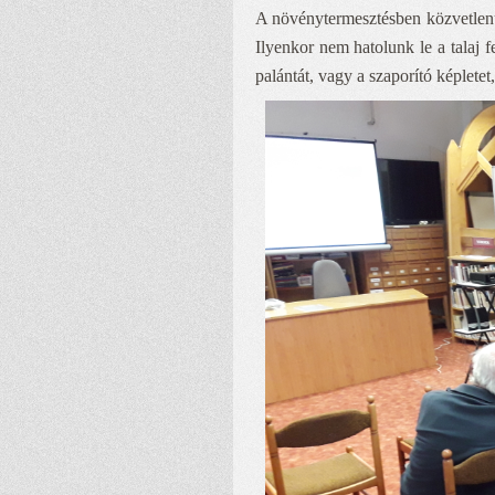
A növénytermesztésben közvetlenül
Ilyenkor nem hatolunk le a talaj f
palántát, vagy a szaporító képlete