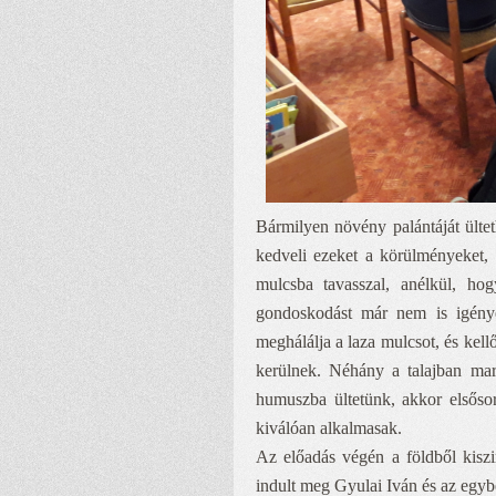
Bármilyen növény palántáját ülte
kedveli ezeket a körülményeket,
mulcsba tavasszal, anélkül, hogy
gondoskodást már nem is igénye
meghálálja a laza mulcsot, és kel
kerülnek. Néhány a talajban mara
humuszba ültetünk, akkor elsősor
kiválóan alkalmasak.
Az előadás végén a földből kiszim
indult meg Gyulai Iván és az egybe