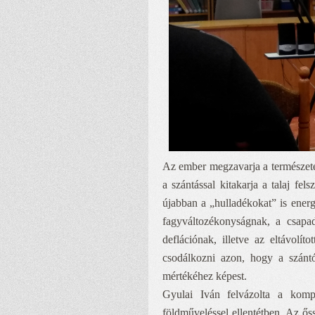
Az ember megzavarja a természetes
a szántással kitakarja a talaj fel
újabban a „hulladékokat” is energet
fagyváltozékonyságnak, a csapa
deflációnak, illetve az eltávolí
csodálkozni azon, hogy a szánt
mértékéhez képest.
Gyulai Iván felvázolta a komp
földműveléssel ellentétben. Az őss