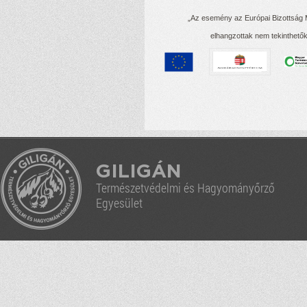
„Az esemény az Európai Bizottság M
elhangzottak nem tekinthetők
GILIGÁN
Természetvédelmi és Hagyományőrző
Egyesület