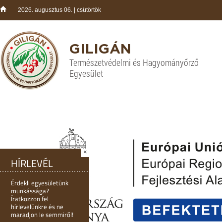
2026. augusztus 06. | csütörtök
GILIGÁN
Természetvédelmi és Hagyományőrző
Egyesület
×
HÍRLEVÉL
Érdekli egyesületünk
munkássága?
Íratkozzon fel
hírlevelünkre és ne
maradjon le semmiről!