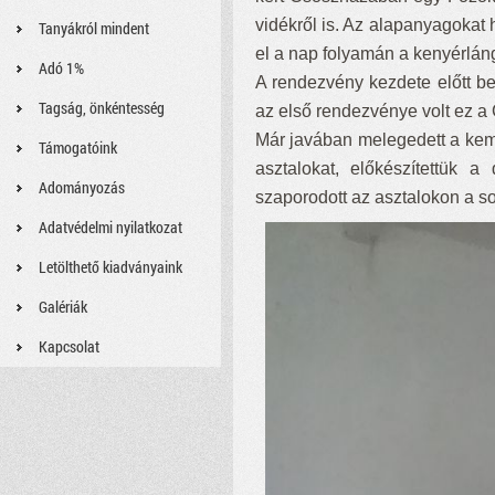
vidékről is. Az alapanyagokat 
Tanyákról mindent
el a nap folyamán a kenyérlán
Adó 1%
A rendezvény kezdete előtt b
Tagság, önkéntesség
az első rendezvénye volt ez a
Már javában melegedett a keme
Támogatóink
asztalokat, előkészítettük 
Adományozás
szaporodott az asztalokon a s
Adatvédelmi nyilatkozat
Letölthető kiadványaink
Galériák
Kapcsolat