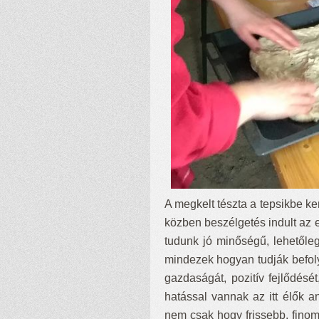
A megkelt tészta a tepsikbe ke
közben beszélgetés indult az 
tudunk jó minőségű, lehetőleg
mindezek hogyan tudják befoly
gazdaságát, pozitív fejlődés
hatással vannak az itt élők 
nem csak hogy frissebb, finom