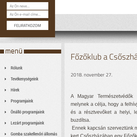
Főzőklub a Csőszh
Rólunk
2018. november 27.
Tevékenységeink
Hírek
A Magyar Természetvédők Sz
Programjaink
melynek a célja, hogy a felhív
Önálló programjaink
és a résztvevőket a helyi, 
buzdítsa.
Lezárt programjaink
Ennek kapcsán szerveztünk me
Gomba szakellenőri állomás
kert Csőszházában egy Főzőkl