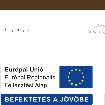
„A Fö
i és Hagyományőrző
hanem gy