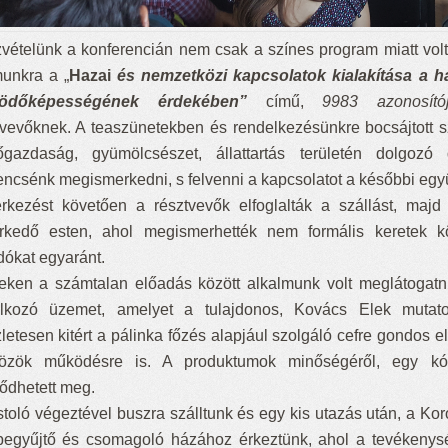
vételünk a konferencián nem csak a színes program miatt volt
unkra a „
Hazai
és nemzetközi kapcsolatok kialakítása a h
ödőképességének érdekébe
n”
című,
9983 azonosító
tvevőknek. A teaszünetekben és rendelkezésünkre bocsájtott s
gazdaság, gyümölcsészet, állattartás területén dolgozó g
encsénk megismerkedni, s felvenni a kapcsolatot a későbbi e
rkezést követően a résztvevők elfoglalták a szállást, majd
rkedő esten, ahol megismerhették nem formális keretek k
dókat egyaránt.
eken a számtalan előadás között alkalmunk volt meglátogatn
alkozó üzemet, amelyet a tulajdonos, Kovács Elek mutatot
letesen kitért a pálinka főzés alapjául szolgáló cefre gondos 
özök működésre is. A produktumok minőségéről, egy kó
ődhetett meg.
stoló végeztével buszra szálltunk és egy kis utazás után, a Ko
egyűjtő és csomagoló házához érkeztünk, ahol a tevékenysé