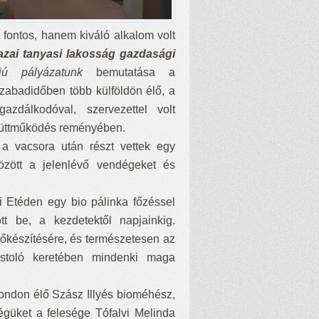
 fontos, hanem kiváló alkalom volt
azai tanyasi lakosság gazdasági
jú pályázatunk
bemutatása a
zabadidőben több külföldön élő, a
azdálkodóval, szervezettel volt
gyüttműködés reményében.
 a vacsora után részt vettek egy
özött a jelenlévő vendégeket és
i Etéden egy bio pálinka főzéssel
t be, a kezdetektől napjainkig.
előkészítésére, és természetesen az
stoló keretében mindenki maga
rondon élő Szász Illyés bioméhész,
güket a felesége Tófalvi Melinda