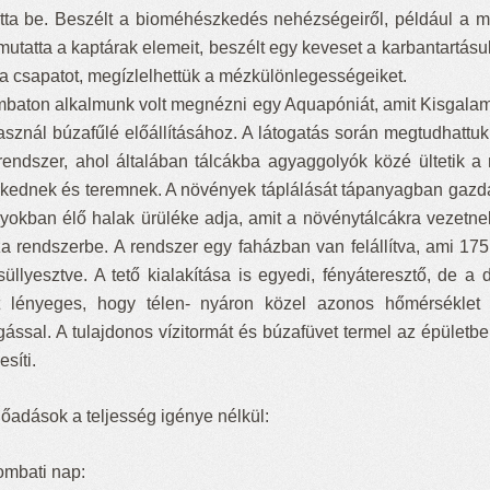
tta be. Beszélt a bioméhészkedés nehézségeiről, például a mé
utatta a kaptárak elemeit, beszélt egy keveset a karbantartásu
a a csapatot, megízlelhettük a mézkülönlegességeiket.
baton alkalmunk volt megnézni egy Aquapóniát, amit Kisgalambf
asznál búzafűlé előállításához. A látogatás során megtudhatt
 rendszer, ahol általában tálcákba agyaggolyók közé ültetik 
kednek és teremnek. A növények táplálását tápanyagban gazdag
ályokban élő halak ürüléke adja, amit a növénytálcákra vezetne
za rendszerbe. A rendszer egy faházban van felállítva, ami 175
süllyesztve. A tető kialakítása is egyedi, fényáteresztő, de a
t lényeges, hogy télen- nyáron közel azonos hőmérséklet 
gással. A tulajdonos vízitormát és búzafüvet termel az épületbe
esíti.
lőadások a teljesség igénye nélkül:
ombati nap: