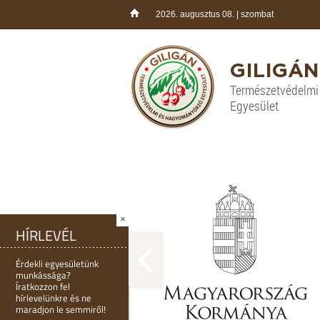
2026. augusztus 08. | szombat
GILIGÁN
Természetvédelm
Egyesület
×
HÍRLEVÉL
Érdekli egyesületünk
munkássága?
Íratkozzon fel
hírlevelünkre és ne
maradjon le semmiről!