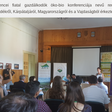
ncei fiatal gazdálkodók öko-bio konferenciája nevű re
idékről, Kárpátaljáról, Magyarországról és a Vajdaságból érkezt