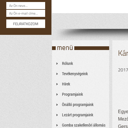
Kár
Rólunk
2017
Tevékenységeink
Hírek
Programjaink
Önálló programjaink
Egye
Lezárt programjaink
Mező
Gomba szakellenőri állomás
Gers