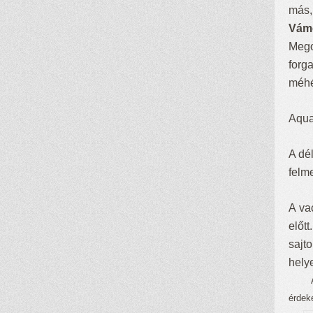
más,
Vám
Mego
forg
méhé
Aqua
A dé
felm
A va
előtt
sajt
helye
A „H
érdek