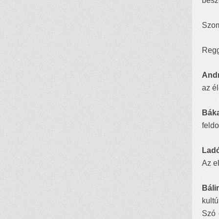
besz
Szom
Regg
And
az é
Bák
feld
Lad
Az e
Báli
kult
Szó 