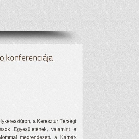
o konferenciája
elykeresztúron, a Keresztúr Térségi
szok Egyesületének, valamint a
alommal megrendezett, a Kárpát-