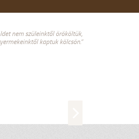
ldet nem szüleinktől örököltük,
ermekeinktől kaptuk kölcsön.”