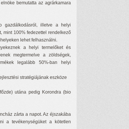
 elnöke bemutatta az agrárkamara
gazdálkodásról, illetve a helyi
t, mint 100% fedezettel rendelkező
óhelyeken lehet felhasználni.
gyekeznek a helyi termelőket és
gyenek megtermelve a zöldségek,
rmékek legalább 50%-ban helyi
ejlesztési stratégiájának eszköze
afőzde) utána pedig Korondra (bio
áncház zárta a napot. Az éjszakába
ni a tevékenységüket a kötetlen