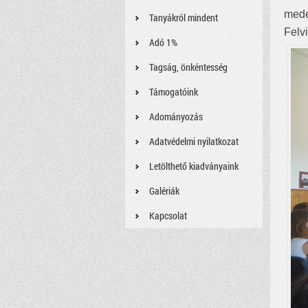
mede
Tanyákról mindent
Felv
Adó 1%
Tagság, önkéntesség
Támogatóink
Adományozás
Adatvédelmi nyilatkozat
Letölthető kiadványaink
Galériák
Kapcsolat