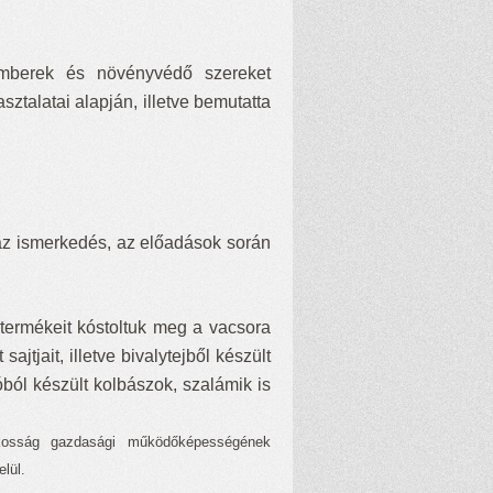
emberek és növényvédő szereket
ztalatai alapján, illetve bemutatta
 az ismerkedés, az előadások során
k termékeit kóstoltuk meg a vacsora
sajtjait, illetve bivalytejből készült
óból készült kolbászok, szalámik is
osság gazdasági működőképességének
lül.