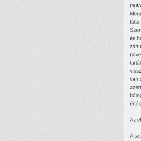
muta
Megm
látt
Szom
és h
zárt
növe
tart
viss
van 
azér
hőin
érték
Az e
A sz