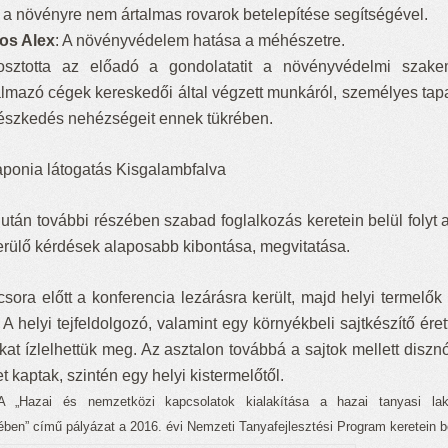
 a növényre nem ártalmas rovarok betelepítése segítségével.
os Alex
: A növényvédelem hatása a méhészetre.
sztotta az előadó a gondolatatit a növényvédelmi szak
almazó cégek kereskedői által végzett munkáról, személyes tapas
szkedés nehézségeit ennek tükrében.
ponia látogatás Kisgalambfalva
lután további részében szabad foglalkozás keretein belül folyt
erülő kérdések alaposabb kibontása, megvitatása.
csora előtt a konferencia lezárásra került, majd helyi termelő
. A helyi tejfeldolgozó, valamint egy környékbeli sajtkészítő érett 
okat ízlelhettük meg. Az asztalon továbbá a sajtok mellett diszn
t kaptak, szintén egy helyi kistermelőtől.
azai és nemzetközi kapcsolatok kialakítása a hazai tanyasi lak
ében” című pályázat a 2016. évi Nemzeti Tanyafejlesztési Program keretein be