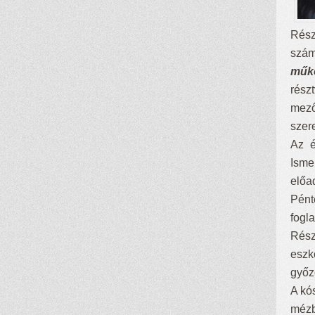
Rész
szám
műk
rész
mező
szer
Az é
Isme
előa
Pént
fogl
Rész
eszk
győz
A kó
mézb