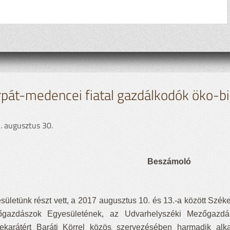
pát-medencei fiatal gazdálkodók öko-bi
. augusztus 30.
Beszámoló
sületünk részt vett, a 2017 augusztus 10. és 13.-a között Szék
gazdászok Egyesületének, az Udvarhelyszéki Mezőgazdá
ekarátért Baráti Körrel közös szervezésében harmadik alk