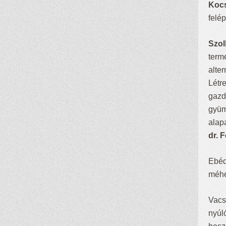
Kocs
felé
Szol
term
alter
Létr
gazd
gyüm
alap
dr. 
Ebéd
méhé
Vacs
nyúl