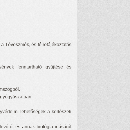
 Téveszmék, és félretájékoztatás
ények fenntartható gyűjtése és
emszögből.
rgyógyászatban.
yvédelmi lehetőségek a kertészeti
vőről és annak biológia irtásáról