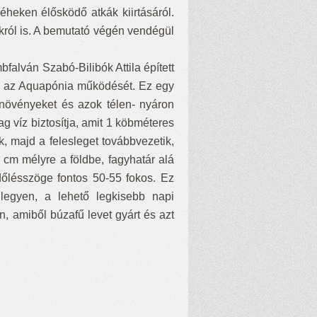
heken élősködő atkák kiirtásáról.
król is. A bemutató végén vendégül
alván Szabó-Bilibók Attila épített
uk az Aquapónia működését. Ez egy
a növényeket és azok télen- nyáron
 víz biztosítja, amit 1 köbméteres
k, majd a felesleget továbbvezetik,
 cm mélyre a földbe, fagyhatár alá
 dőlésszöge fontos 50-55 fokos. Ez
legyen, a lehető legkisebb napi
n, amiből búzafű levet gyárt és azt