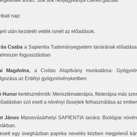
élgetések során. Sok sok névjegykártya cserélt gazdát!
bati nap:
eli után kezdetét vették ismét az előadások.
rás Csaba
a Sapientia Tudományegyetem tanárának előadása a
lelmiszer fogyasztásban
ai Magdolna,
a Civitas Alapítvány munkatársa: Gyógynöv
olgozása az Erdélyi gyógynövénykertben
ó Hunor
kertészmérnök: Merisztématerápia, fitoterápia más sz
lőadásban szó esett a növényi őssejtek felhasználása az embe
nt János
Marosvásárhelyi SAPIENTIA tanára: Biológiai növén
úrákban.
esett egy üvegházban paprika nevelés közben megjelenő kárte