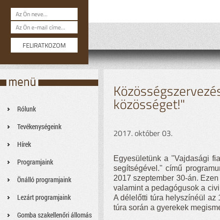
Közösségszervezés 
közösséget!"
Rólunk
Tevékenységeink
2017. október 03.
Hírek
Egyesületünk a "Vajdasági fi
Programjaink
segítségével." című programu
2017 szeptember 30-án. Ezen
Önálló programjaink
valamint a pedagógusok a civi
Lezárt programjaink
A délelőtti túra helyszínéül az
túra során a gyerekek megisme
Gomba szakellenőri állomás