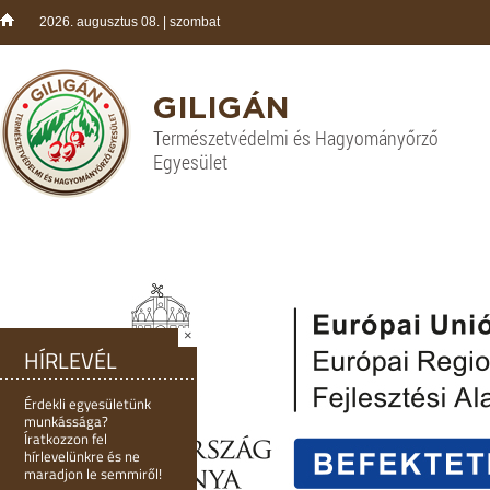
2026. augusztus 08. | szombat
GILIGÁN
Természetvédelmi és Hagyományőrző
Egyesület
×
HÍRLEVÉL
Érdekli egyesületünk
munkássága?
Íratkozzon fel
hírlevelünkre és ne
maradjon le semmiről!