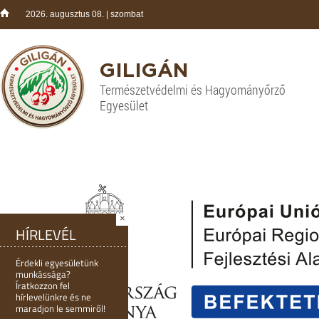
2026. augusztus 08. | szombat
GILIGÁN
Természetvédelmi és Hagyományőrző
Egyesület
×
HÍRLEVÉL
Érdekli egyesületünk
munkássága?
Íratkozzon fel
hírlevelünkre és ne
maradjon le semmiről!