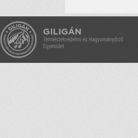
GILIGÁN
Természetvédelmi és Hagyományőrző
Egyesület