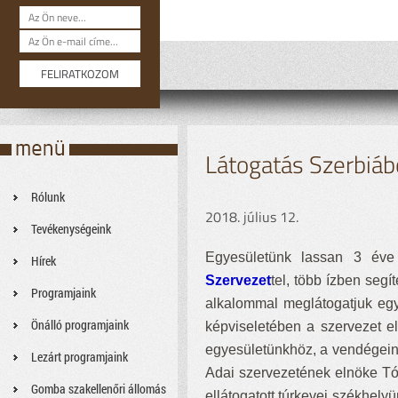
Látogatás Szerbiáb
Rólunk
2018. július 12.
Tevékenységeink
Egyesületünk lassan 3 év
Hírek
Szervezet
tel, több ízben seg
Programjaink
alkalommal meglátogatjuk eg
Önálló programjaink
képviseletében a szervezet el
egyesületünkhöz, a vendégeink
Lezárt programjaink
Adai szervezetének elnöke Tó
Gomba szakellenőri állomás
ellátogatott túrkevei székhely