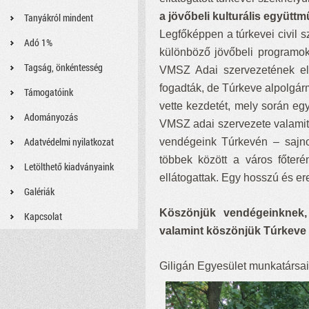
a jövőbeli kulturális együtt
Tanyákról mindent
Legfőképpen a túrkevei civil s
Adó 1%
különböző jövőbeli programo
Tagság, önkéntesség
VMSZ Adai szervezetének el
fogadták, de Túrkeve alpolgár
Támogatóink
vette kezdetét, mely során eg
Adományozás
VMSZ adai szervezete valamit a
Adatvédelmi nyilatkozat
vendégeink Túrkevén – sajno
többek között a város főter
Letölthető kiadványaink
ellátogattak. Egy hosszú és 
Galériák
Köszönjük vendégeinknek, 
Kapcsolat
valamint köszönjük Túrkeve 
Giligán Egyesület munkatársai