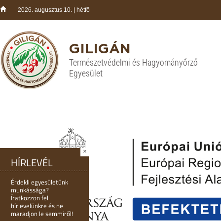
2026. augusztus 10. | hétfő
GILIGÁN
Természetvédelmi és Hagyományőrző
Egyesület
×
HÍRLEVÉL
Érdekli egyesületünk
munkássága?
Íratkozzon fel
hírlevelünkre és ne
maradjon le semmiről!