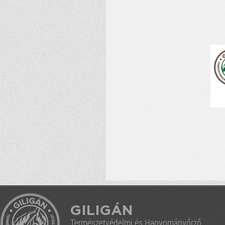
GILIGÁN
Természetvédelmi és Hagyományőrző