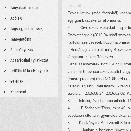
jelentett.
Tanyákról mindent
Egyesületünk (más forrásból) vásá
Adó 1%
egy gombaszakértői állomás is.
2. Civil szervezetekkel: tagjai l
Tagság, önkéntesség
Szövetségnek (2016.04 hótól szavazati
Támogatóink
Külföldi szervezetek közül hárommal
Adományozás
- Románia) valamint még 4 szervez
látogatott minket Túrkevén.
Adatvédelmi nyilatkozat
Hazai szervezetek közül 4 civil sze
Letölthető kiadványaink
valamint 6 további szervezettel vag
(másik program) és a NÖDIK-kel is.
Galériák
Külföldi útjaink (tanulmányi kiránd
Kapcsolat
Szerbia – 2015.09.24, 2016.02.02, Ká
3. Iskolai, óvodai kapcsolatok: Tö
4. Előadások: Több, mint 40 iskoláb
óvodában ültettünk gyümölcsfákat is.
5. Kiadványok: A tervezett 3 féle L
6. Honlap: a honlapot kivettük a köl