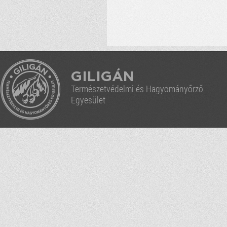
GILIGÁN
Természetvédelmi és Hagyományőrző
Egyesület