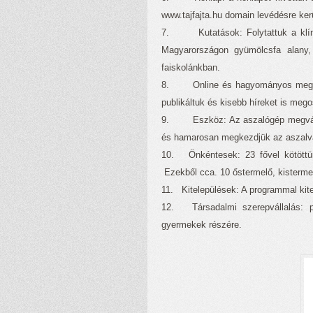
www.tajfajta.hu domain levédésre kerü
7. Kutatások: Folytattuk a klímav
Magyarországon gyümölcsfa alany,
faiskolánkban.
8. Online és hagyományos megjelen
publikáltuk és kisebb híreket is mego
9. Eszköz: Az aszalógép megvásárl
és hamarosan megkezdjük az aszalvá
10. Önkéntesek: 23 fővel kötöttün
Ezekből cca. 10 őstermelő, kisterme
11. Kitelepülések: A programmal kite
12. Társadalmi szerepvállalás: p
gyermekek részére.