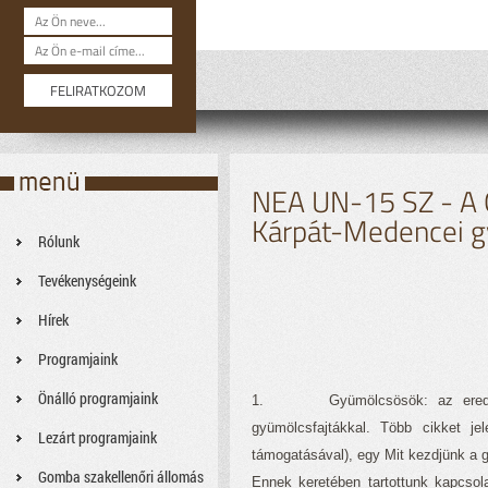
NEA UN-15 SZ - A G
Kárpát-Medencei g
Rólunk
Tevékenységeink
Hírek
Programjaink
Önálló programjaink
1. Gyümölcsösök: az eredeti 1 h
gyümölcsfajtákkal. Több cikket j
Lezárt programjaink
támogatásával), egy Mit kezdjünk a g
Gomba szakellenőri állomás
Ennek keretében tartottunk kapcsola