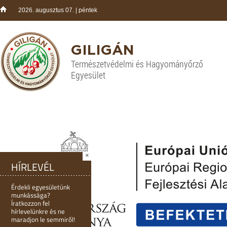
2026. augusztus 07. | péntek
GILIGÁN
Természetvédelmi és Hagyományőrző
Egyesület
×
HÍRLEVÉL
Érdekli egyesületünk
munkássága?
Íratkozzon fel
hírlevelünkre és ne
maradjon le semmiről!