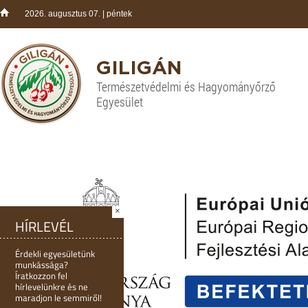
2026. augusztus 07. | péntek
GILIGÁN
Természetvédelmi és Hagyományőrző
Egyesület
×
HÍRLEVÉL
Érdekli egyesületünk
munkássága?
Íratkozzon fel
hírlevelünkre és ne
maradjon le semmiről!