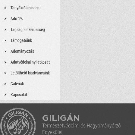
Tanyákról mindent
Adó 1%
Tagság, önkéntesség
Támogatóink
Adományozás
Adatvédelmi nyilatkozat
Letölthető kiadványaink
Galériák
Kapcsolat
GILIGÁN
Természetvédelmi és Hagyományőrző
Egyesület