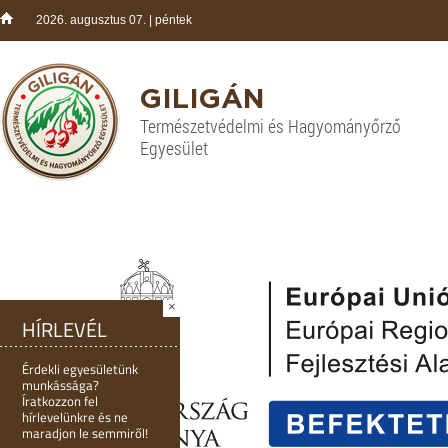
2026. augusztus 07. | péntek
GILIGÁN
Természetvédelmi és Hagyományőrző
Egyesület
×
HÍRLEVÉL
Érdekli egyesületünk
munkássága?
Íratkozzon fel
hírlevelünkre és ne
maradjon le semmiről!