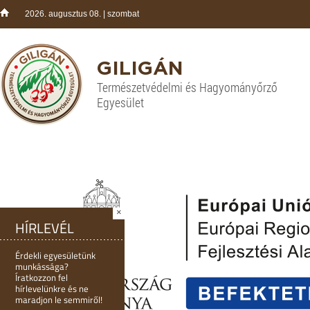
2026. augusztus 08. | szombat
GILIGÁN
Természetvédelmi és Hagyományőrző
Egyesület
×
HÍRLEVÉL
Érdekli egyesületünk
munkássága?
Íratkozzon fel
hírlevelünkre és ne
maradjon le semmiről!