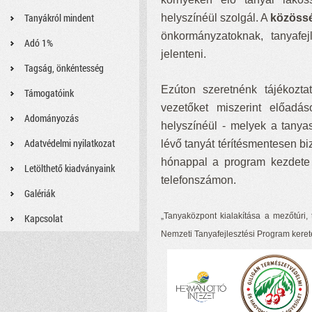
Tanyákról mindent
helyszínéül szolgál. A
közöss
önkormányzatoknak, tanyafej
Adó 1%
jelenteni.
Tagság, önkéntesség
Ezúton szeretnénk tájékoztat
Támogatóink
vezetőket miszerint előadá
Adományozás
helyszínéül - melyek a tanya
Adatvédelmi nyilatkozat
lévő tanyát térítésmentesen b
hónappal a program kezdete 
Letölthető kiadványaink
telefonszámon.
Galériák
„Tanyaközpont kialakítása a mezőtúri,
Kapcsolat
Nemzeti Tanyafejlesztési Program kerete