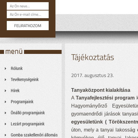
Tájékoztatás
Rólunk
2017. augusztus 23.
Tevékenységeink
Hírek
Tanyaközpont kialakítása
A
Tanyafejlesztési program
Programjaink
Hagyományőrző Egyesület
Önálló programjaink
gyomaendrődi járások tanyas
egyesületünk ( Törökszentm
Lezárt programjaink
úton, mely a tanyai lakosság 
Gomba szakellenőri állomás
környéken élő tanyai lakos