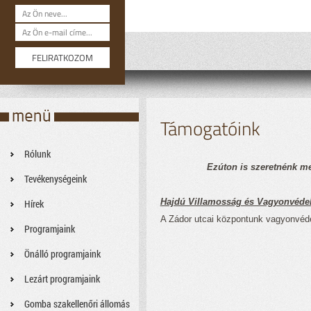
Támogatóink
Rólunk
Ezúton is szeretnénk me
Tevékenységeink
Hajdú Villamosság és Vagyonvéde
Hírek
A Zádor utcai központunk vagyonvéde
Programjaink
Önálló programjaink
Lezárt programjaink
Gomba szakellenőri állomás