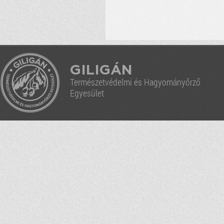
GILIGÁN
Természetvédelmi és Hagyományőrző
Egyesület