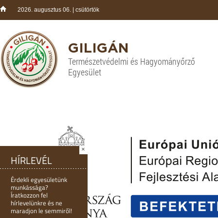
2026. augusztus 06. | csütörtök
GILIGÁN
Természetvédelmi és Hagyományőrző
Egyesület
×
HÍRLEVÉL
Érdekli egyesületünk
munkássága?
Íratkozzon fel
hírlevelünkre és ne
maradjon le semmiről!