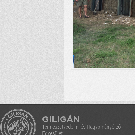
GILIGÁN
Természetvédelmi és Hagyományőrző
Egyesület