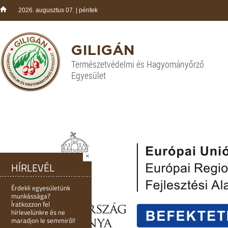
2026. augusztus 07. | péntek
GILIGÁN
Természetvédelmi és Hagyományőrző
Egyesület
×
HÍRLEVÉL
Érdekli egyesületünk
munkássága?
Íratkozzon fel
hírlevelünkre és ne
maradjon le semmiről!