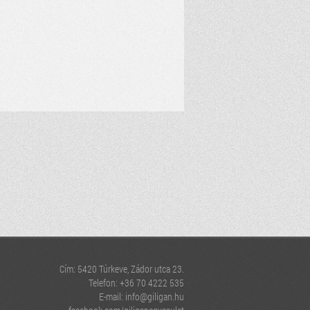
Cím: 5420 Túrkeve, Zádor utca 23.
Telefon: +36 70 4222 535
E-mail:
info@giligan.hu