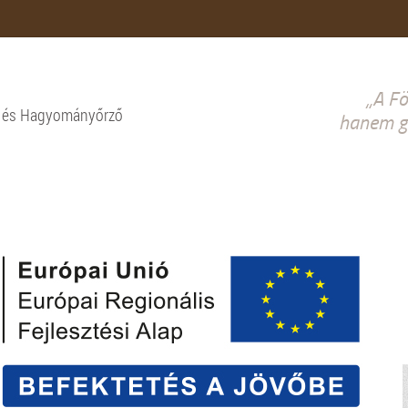
„A Fö
i és Hagyományőrző
hanem gy