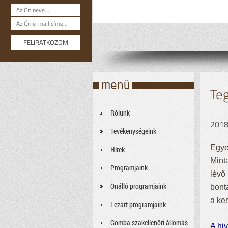
Te
Rólunk
2018
Tevékenységeink
Egye
Hírek
Mint
Programjaink
lévő
Önálló programjaink
bont
a ke
Lezárt programjaink
Gomba szakellenőri állomás
A hi