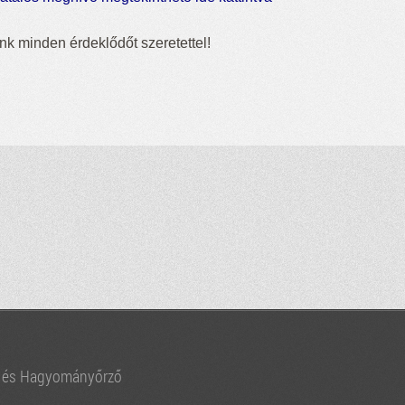
nk minden érdeklődőt szeretettel!
i és Hagyományőrző