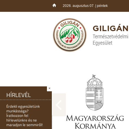
2026. augusztus 07. | péntek
GILIGÁN
Természetvédelm
Egyesület
×
HÍRLEVÉL
Érdekli egyesületünk
munkássága?
Íratkozzon fel
hírlevelünkre és ne
maradjon le semmiről!