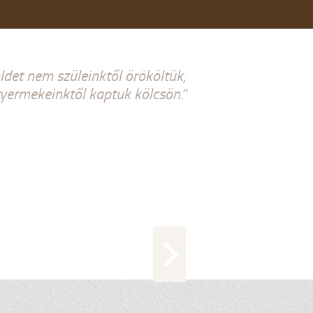
ldet nem szüleinktől örököltük,
ermekeinktől kaptuk kölcsön.”