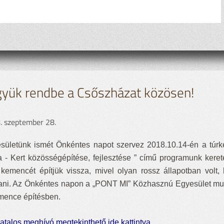
gyük rendbe a Csőszházat közösen!
. szeptember 28.
sületünk ismét Önkéntes napot szervez 2018.10.14-én a túrke
a - Kert közösségépítése, fejlesztése ” című programunk kere
 kemencét építjük vissza, mivel olyan rossz állapotban volt,
ani. Az Önkéntes napon a „PONT MI” Közhasznú Egyesület mun
mence építésben.
vatalos meghívó megtekinthető ide kattintva