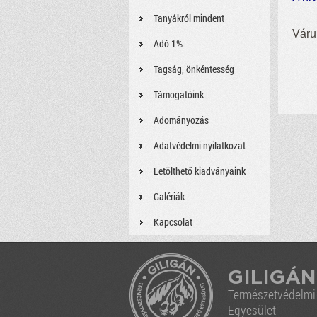
Tanyákról mindent
Váru
Adó 1%
Tagság, önkéntesség
Támogatóink
Adományozás
Adatvédelmi nyilatkozat
Letölthető kiadványaink
Galériák
Kapcsolat
GILIGÁN
Természetvédelm
Egyesület