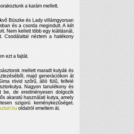
sorakoztunk a karám mellett.
 fekvő Büszke és Lady villámgyorsan
ámban és a csorda megindult. A két
t. Nem kellett több egy kiáltásnál,
át. Csodálattal néztem a hatékony
 ezt a fajtát.
ásztorok mellett maradt kutyák és
esztezéséből, majd generációkon át
Sima rövid szőrű, álló fülű, felfelé
sztorkutya. Nagyon tanulékony és
ált be, de eredményesen dolgozik
rős akaratú használati kutya, amely
etesen szigorú keménykezűséget.
asztari.hu
oldalról emeltem át.