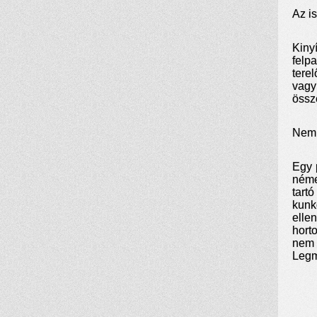
Az i
Kiny
felp
tere
vagy
össz
Nem 
Egy 
néme
tart
kunk
elle
hort
nem 
Legm