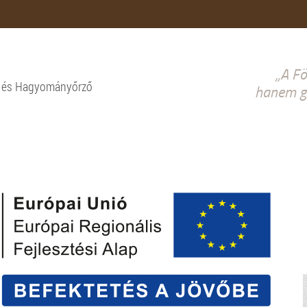
„A Fö
i és Hagyományőrző
hanem gy