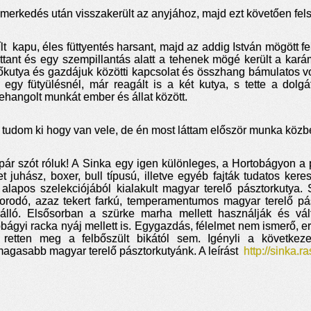
smerkedés után visszakerült az anyjához, majd ezt követően fel
ílt kapu, éles füttyentés harsant, majd az addig István mögött
attant és egy szempillantás alatt a tehenek mögé került a kar
lőkutya és gazdájuk közötti kapcsolat és összhang bámulatos vol
 egy fütyülésnél, már reagált is a két kutya, s tette a dolg
ehangolt munkát ember és állat között.
tudom ki hogy van vele, de én most láttam először munka közben
pár szót róluk! A
Sinka
egy igen különleges, a Hortobágyon a p
t juhász, boxer, bull típusú, illetve egyéb fajták tudatos ker
ó alapos szelekciójából kialakult magyar terelő pásztorkutya.
orodó, azaz tekert farkú, temperamentumos magyar terelő pá
nálló. Elsősorban a szürke marha mellett használják és v
obágyi racka nyáj mellett is. Egygazdás, félelmet nem ismerő, e
retten meg a felbőszült bikától sem. Igényli a következ
agasabb magyar terelő pásztorkutyánk. A leírást
http://sinka.r