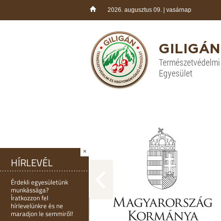
2026. augusztus 09. | vasárnap
GILIGÁN
Természetvédelm
Egyesület
×
HÍRLEVÉL
Érdekli egyesületünk
munkássága?
Íratkozzon fel
hírlevelünkre és ne
maradjon le semmiről!