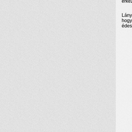
érke
Lány
hogy
édes