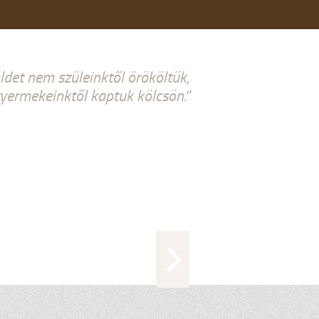
ldet nem szüleinktől örököltük,
ermekeinktől kaptuk kölcsön.”