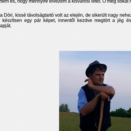
ztem és, hogy mennyire élvezem a kisvárosi létet. Ő meg sokat me
a Dóri, kissé távolságtartó volt az elején, de sikerült nagy ne
 készítsen egy pár képet, innentől kezdve megtört a jég és
apját.