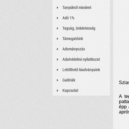
Tanyákról mindent
Adó 1%
Tagság, önkéntesség
Támogatóink
Adományozás
Adatvédelmi nyilatkozat
Letölthető kiadványaink
Galériák
Szia
Kapcsolat
A te
patt
épp 
aprós