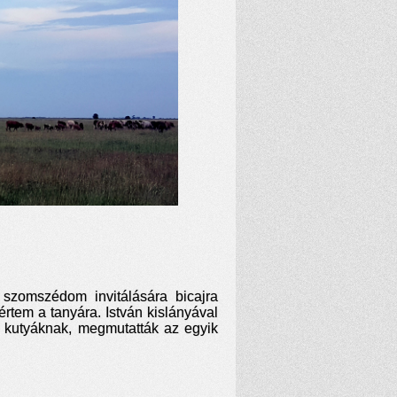
 szomszédom invitálására bicajra
rtem a tanyára. István kislányával
a kutyáknak, megmutatták az egyik