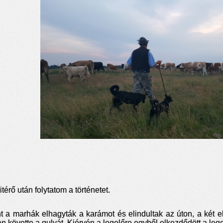
itérő után folytatom a történetet.
t a marhák elhagyták a karámot és elindultak az úton, a két 
n követte a gulyát. Kiérvén a legelőre egyből elkezdődött a lege