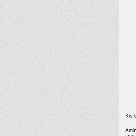
Kis k
Amin
lassa