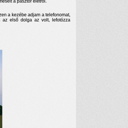
sélt a pásztor életről.
hezen a kezébe adjam a telefonomat,
 az első dolga az volt, lefotózza