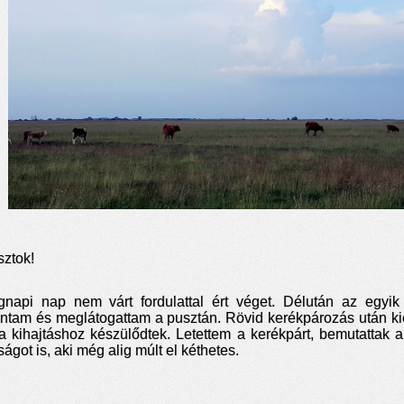
sztok!
gnapi nap nem várt fordulattal ért véget. Délután az egyik
antam és meglátogattam a pusztán. Rövid kerékpározás után kié
a kihajtáshoz készülődtek. Letettem a kerékpárt, bemutattak 
ágot is, aki még alig múlt el kéthetes.