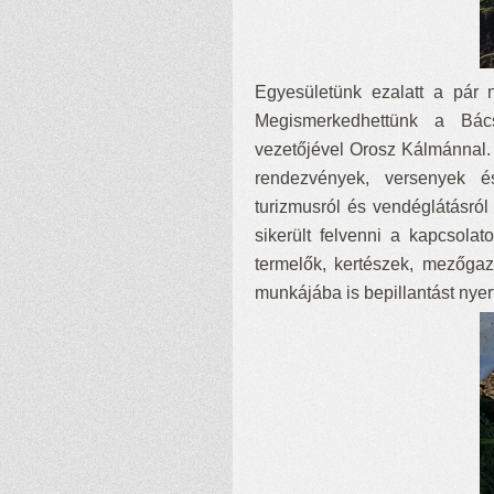
Egyesületünk ezalatt a pár na
Megismerkedhettünk a Bác
vezetőjével Orosz Kálmánnal. 
rendezvények, versenyek é
turizmusról és vendéglátásról
sikerült felvenni a kapcsola
termelők, kertészek, mezőga
munkájába is bepillantást nyer