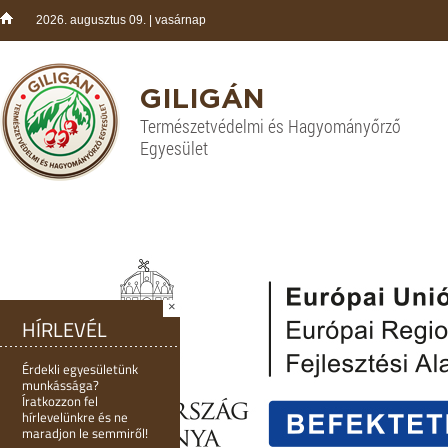
2026. augusztus 09. | vasárnap
GILIGÁN
Természetvédelmi és Hagyományőrző
Egyesület
×
HÍRLEVÉL
Érdekli egyesületünk
munkássága?
Íratkozzon fel
hírlevelünkre és ne
maradjon le semmiről!