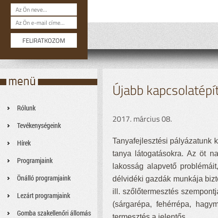
Újabb kapcsolatépí
Rólunk
2017. március 08.
Tevékenységeink
Tanyafejlesztési pályázatunk 
Hírek
tanya látogatásokra. Az öt n
Programjaink
lakosság alapvető problémáit
Önálló programjaink
délvidéki gazdák munkája bizto
ill. szőlőtermesztés szempont
Lezárt programjaink
(sárgarépa, fehérrépa, hag
Gomba szakellenőri állomás
termesztés a jelentős.