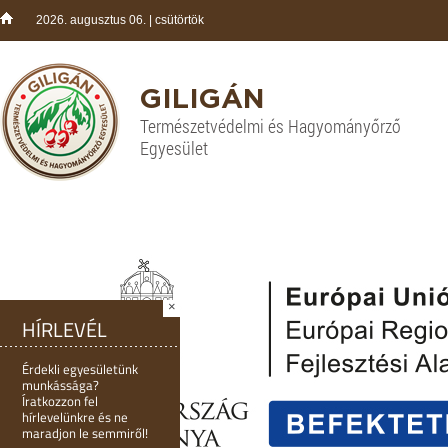
2026. augusztus 06. | csütörtök
GILIGÁN
Természetvédelmi és Hagyományőrző
Egyesület
×
HÍRLEVÉL
Érdekli egyesületünk
munkássága?
Íratkozzon fel
hírlevelünkre és ne
maradjon le semmiről!