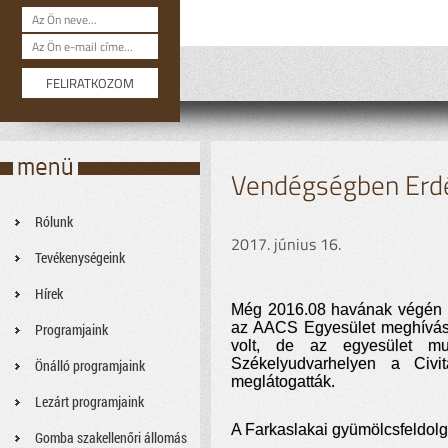
Vendégségben Erdél
Rólunk
2017. június 16.
Tevékenységeink
Hírek
Még 2016.08 havának végén vo
az AACS Egyesület meghívásá
Programjaink
volt, de az egyesület mun
Székelyudvarhelyen a Civit
Önálló programjaink
meglátogatták.
Lezárt programjaink
A Farkaslakai gyümölcsfeldolg
Gomba szakellenőri állomás