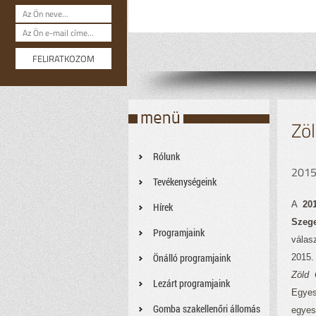
Zö
Rólunk
2015
Tevékenységeink
A
20
Hírek
Szege
Programjaink
válas
Önálló programjaink
2015.
Zöld 
Lezárt programjaink
Egyes
Gomba szakellenőri állomás
egyes