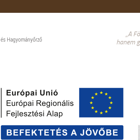
„A Fö
i és Hagyományőrző
hanem gy