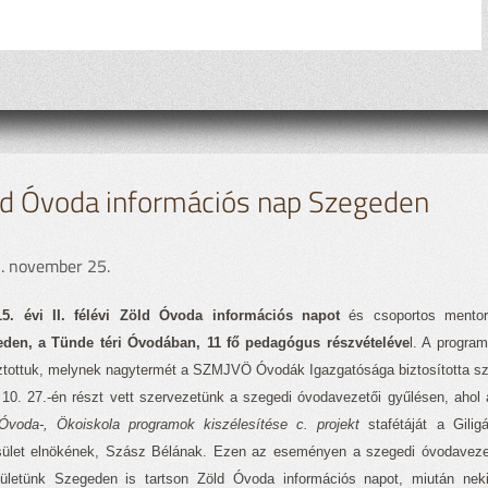
ld Óvoda információs nap Szegeden
. november 25.
15. évi II. félévi Zöld Óvoda információs napot
és csoportos mento
den, a Tünde téri Óvodában, 11 fő pedagógus részvételéve
l. A progra
ztottuk, melynek nagytermét a SZMJVÖ Óvodák Igazgatósága biztosította s
 10. 27.-én részt vett szervezetünk a szegedi óvodavezetői gyűlésen, ahol
Óvoda-, Ökoiskola programok kiszélesítése c. projekt
stafétáját a Gili
ület elnökének, Szász Bélának. Ezen az eseményen a szegedi óvodavezető
ületünk Szegeden is tartson Zöld Óvoda információs napot, miután ne