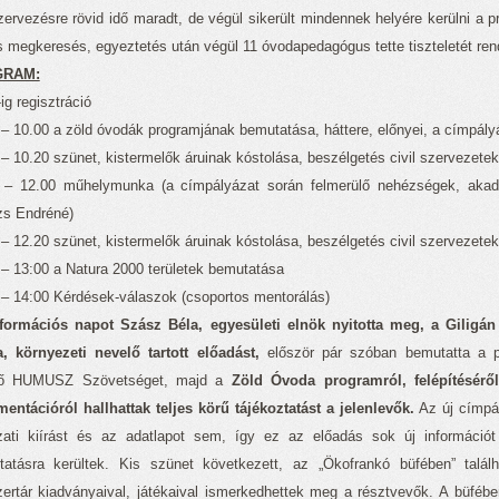
ervezésre rövid idő maradt, de végül sikerült mindennek helyére kerülni a p
s megkeresés, egyeztetés után végül 11 óvodapedagógus tette tiszteletét r
GRAM:
ig regisztráció
 – 10.00 a zöld óvodák programjának bemutatása, háttere, előnyei, a címpál
– 10.20 szünet, kistermelők áruinak kóstolása, beszélgetés civil szervezetek
 – 12.00 műhelymunka (a címpályázat során felmerülő nehézségek, akadá
zs Endréné)
– 12.20 szünet, kistermelők áruinak kóstolása, beszélgetés civil szervezetek
 – 13:00 a Natura 2000 területek bemutatása
 – 14:00 Kérdések-válaszok (csoportos mentorálás)
nformációs napot Szász Béla, egyesületi elnök nyitotta meg, a Giligá
, környezeti nevelő tartott előadást,
először pár szóban bemutatta a pr
ltő HUMUSZ Szövetséget, majd a
Zöld Óvoda programról, felépítéséről,
entációról hallhattak teljes körű tájékoztatást a jelenlevők.
Az új címpá
zati kiírást és az adatlapot sem, így ez az előadás sok új információt
tatásra kerültek. Kis szünet következett, az „Ökofrankó büfében” találh
ertár kiadványaival, játékaival ismerkedhettek meg a résztvevők. A büféb