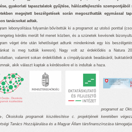
ítése, gyakorlati tapasztalatok gyűjtése, hálózatfejlesztés szempontjáb
tekben megejtett beszélgetések során megoszthatták egymással tapa
os tanácsokat adtak.
gram lebonyolítása folyamán bővítettük ki a programot az utolsó ponttal (cs
rengeteg kérdés merült fel menet közben, és a szünetek kevésnek bizonyult
gram véget érte után lehetőséget adtunk mindenkinek egy kis beszélgetés
gánkat is meg tudták keresni). Nagy volt az érdeklődés a Natura 200
olatban, valamint sokan érdeklődtek a címpályázatok beadásáról, buktatóiról
mnak, akik választ kaptak a kérdéseikre el is indultak a haza.
programot az Okta
-, Ökoiskola programok kiszélesítése c. projektjének keretében vége
tségi Tanács Hozzájárulása és a Magyar Állam társfinanszírozása támogatja