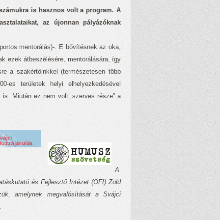
ól számukra is hasznos volt a program. A
sztalataikat, az újonnan pályázóknak
oportos mentorálás)-. E bővítésnek az oka,
ak ezek átbeszélésére, mentorálására, így
re a szakértőinkkel (természetesen több
0-es területek helyi elhelyezkedésével
 is. Miután ez nem volt „szerves része” a
A
táskutató és Fejlesztő Intézet (OFI) Zöld
zzük, amelynek megvalósítását a Svájci
.