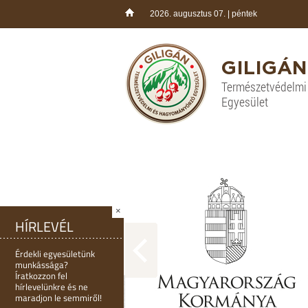
2026. augusztus 07. | péntek
GILIGÁN
Természetvédelm
Egyesület
×
HÍRLEVÉL
Érdekli egyesületünk
munkássága?
Íratkozzon fel
hírlevelünkre és ne
maradjon le semmiről!