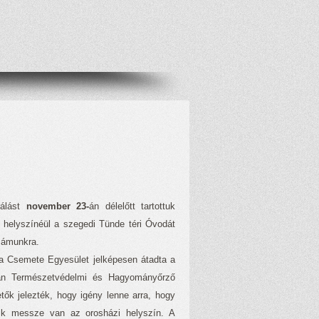
rálást
november 23-
án délelőtt tartottuk
m helyszínéül a szegedi Tünde téri Óvodát
zámunkra.
 a Csemete Egyesület jelképesen átadta a
gán Természetvédelmi és Hagyományőrző
k jelezték, hogy igény lenne arra, hogy
kik messze van az orosházi helyszín. A