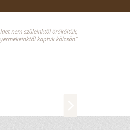
ldet nem szüleinktől örököltük,
ermekeinktől kaptuk kölcsön.”