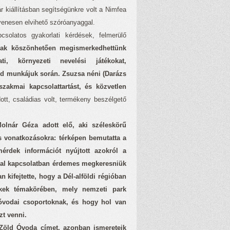
 kiállításban segítségünkre volt a Nimfea
yenesen elvihető szóróanyaggal.
solatos gyakorlati kérdések, felmerülő
ak köszönhetően megismerkedhettünk
i, környezeti nevelési játékokat,
jd munkájuk során. Zsuzsa néni (Darázs
szakmai kapcsolattartást, és közvetlen
ott, családias volt, termékeny beszélgető
Molnár Géza adott elő, aki széleskörű
iós vonatkozásokra: térképen bemutatta a
mérdek információt nyújtott azokról a
ával kapcsolatban érdemes megkeresniük
 kifejtette, hogy a Dél-alföldi régióban
ékek témakörében, mely nemzeti park
 óvodai csoportoknak, és hogy hol van
t venni.
 Zöld Óvoda címet, azonban ismereteik