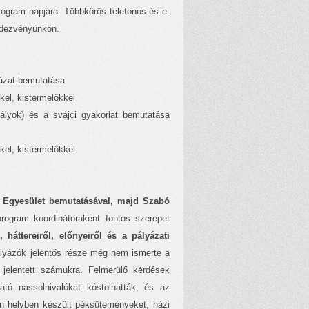
rogram napjára. Többkörös telefonos és e-
endezvényünkön.
yázat bemutatása
kel, kistermelőkkel
lyok) és a svájci gyakorlat bemutatása
kel, kistermelőkkel
n Egyesület bemutatásával, majd Szabó
ogram koordinátoraként fontos szerepet
 háttereiről, előnyeiről és a pályázati
lyázók jelentős része még nem ismerte a
 jelentett számukra. Felmerülő kérdések
ató nassolnivalókat kóstolhatták, és az
en helyben készült péksüteményeket, házi