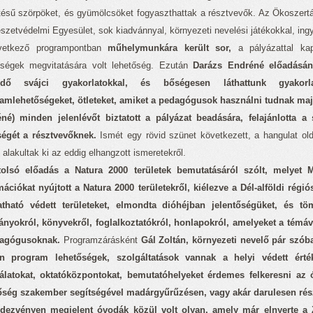
tésű szörpöket, és gyümölcsöket fogyaszthattak a résztvevők. Az Ökoszertár
szetvédelmi Egyesület, sok kiadvánnyal, környezeti nevelési játékokkal, ing
etkező programpontban
műhelymunkára került sor,
a pályázattal kapc
ségek megvitatására volt lehetőség. Ezután
Darázs Endréné előadásán
dő svájci gyakorlatokkal, és bőségesen láthattunk gyakorlat
amlehetőségeket, ötleteket, amiket a pedagógusok használni tudnak ma
né) minden jelenlévőt biztatott a pályázat beadására, felajánlotta a 
ségét a résztvevőknek.
Ismét egy rövid szünet következett, a hangulat old
alakultak ki az eddig elhangzott ismeretekről.
tolsó előadás a Natura 2000 területek bemutatásáról szólt, melyet 
mációkat nyújtott a Natura 2000 területekről, kiélezve a Dél-alföldi rég
atható védett területeket, elmondta dióhéjban jelentőségüket, és tö
ányokról, könyvekről, foglalkoztatókról, honlapokról, amelyeket a tém
dagógusoknak.
Programzárásként
Gál Zoltán, környezeti nevelő pár szóban
en program lehetőségek, szolgáltatások vannak a helyi védett ért
álatokat, oktatóközpontokat, bemutatóhelyeket érdemes felkeresni az
őség szakember segítségével madárgyűrűzésen, vagy akár darulesen rész
dezvényen megjelent óvodák közül volt olyan, amely már elnyerte a