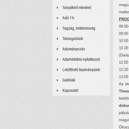
megsz
Tanyákról mindent
maile
Adó 1%
PRO
09:00-
Tagság, önkéntesség
09:00
Támogatóink
10.00 
10.20
Adományozás
(Dará
Adatvédelmi nyilatkozat
12:00 
Letölthető kiadványaink
12:20
13:00
Galériák
A
z i
Kapcsolat
Tímea
betö
dokum
pályá
megvi
Ökosz