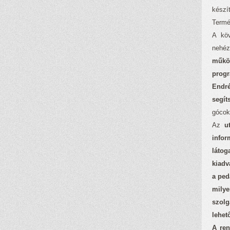
készí
Termé
A köv
nehéz
műkö
progr
Endré
segít
gócok 
Az
u
infor
látog
kiadv
a pe
mily
szolg
lehet
A ren