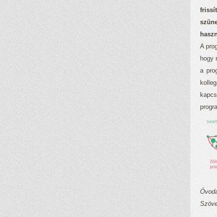
friss
szüne
haszn
A pro
hogy 
a pro
kolle
kapcs
progra
Óvoda
Szöve