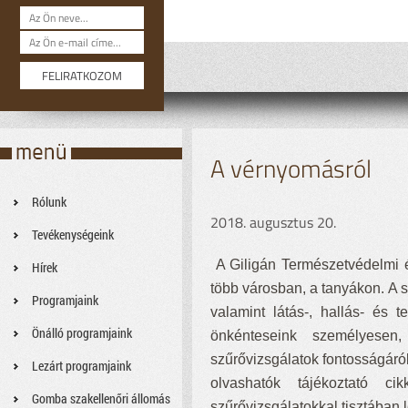
A vérnyomásról
Rólunk
2018. augusztus 20.
Tevékenységeink
A Giligán Természetvédelmi 
Hírek
több városban, a tanyákon. A 
Programjaink
valamint látás-, hallás- és te
Önálló programjaink
önkénteseink személyesen,
szűrővizsgálatok fontosságáról
Lezárt programjaink
olvashatók tájékoztató c
Gomba szakellenőri állomás
szűrővizsgálatokkal tisztában 