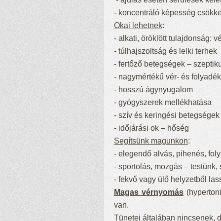
- koncentráló képesség csökk
Okai lehetnek
:
- alkati, öröklött tulajdonság:
- túlhajszoltság és lelki terhek
- fertőző betegségek – szeptik
- nagymértékű vér- és folyadé
- hosszú ágynyugalom
- gyógyszerek mellékhatása
- szív és keringési betegségek
- időjárási ok – hőség
Segítsünk magunkon
:
- elegendő alvás, pihenés, fol
- sportolás, mozgás – testünk,
- fekvő vagy ülő helyzetből lass
Magas vérnyomás
(hyperton
van.
Tünetei
általában nincsenek, de 