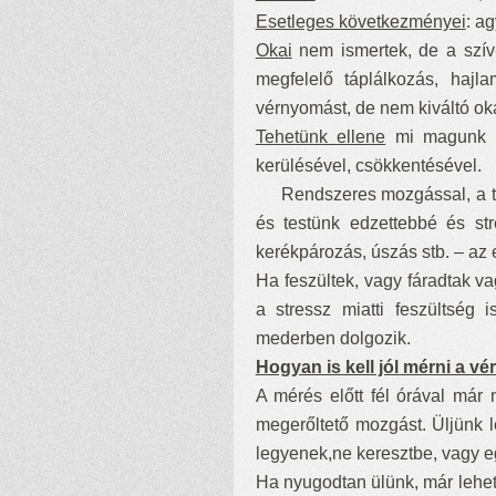
Esetleges következményei
: a
Okai
nem ismertek, de a szív
megfelelő táplálkozás, hajla
vérnyomást, de nem kiváltó ok
Tehetünk ellene
mi magunk is
kerülésével, csökkentésével.
Rendszeres mozgással, a test
és testünk edzettebbé és str
kerékpározás, úszás stb. – az
Ha feszültek, vagy fáradtak v
a stressz miatti feszültség
mederben dolgozik.
Hogyan is kell jól mérni a 
A mérés előtt fél órával már
megerőltető mozgást. Üljünk 
legyenek,ne keresztbe, vagy 
Ha nyugodtan ülünk, már lehet