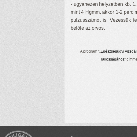
- ugyanezen helyzetben kb. 1.
mint 4 Hgmm, akkor 1-2 perc m
pulzusszámot is. Vezessük fe
belőle az orvos.
A program "„
Egészségügyi vizsgálat
lakosságához
” címme