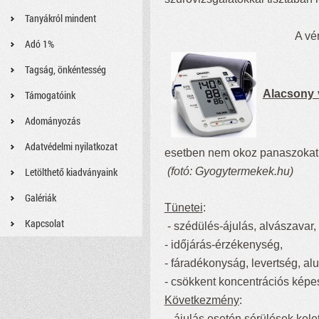
Tanyákról mindent
A vérnyomás nem más, 
Adó 1%
Tagság, önkéntesség
Alacsony
Támogatóink
Adományozás
Adatvédelmi nyilatkozat
esetben nem okoz panaszokat,
Letölthető kiadványaink
(fotó: Gyogytermekek.hu)
Galériák
Tünetei
:
Kapcsolat
- szédülés-ájulás, alvászavar,
- időjárás-érzékenység,
- fáradékonyság, levertség, a
- csökkent koncentrációs képe
Következmény
:
- ájulás esetén sérülések kele