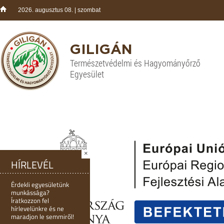
2026. augusztus 08. | szombat
GILIGÁN
Természetvédelmi és Hagyományőrző
Egyesület
×
HÍRLEVÉL
Érdekli egyesületünk
munkássága?
Íratkozzon fel
hírlevelünkre és ne
maradjon le semmiről!