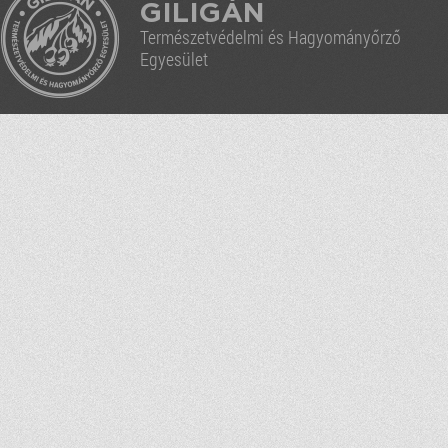
GILIGÁN
Természetvédelmi és Hagyományőrző
Egyesület