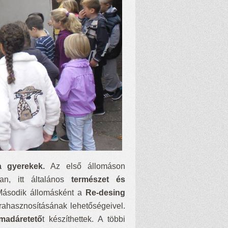
 gyerekek.
Az első állomáson
an, itt általános
természet és
 Második állomásként a
Re-desing
rahasznosításának lehetőségeivel.
madáretető
t készíthettek. A többi