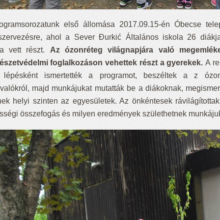
ogramsorozatunk első állomása 2017.09.15-én Óbecse tele
zervezésre, ahol a Sever Đurkić Általános iskola 26 diák
ja
vett részt.
Az ózonréteg világnapjára való megemléke
észetvédelmi foglalkozáson vehettek részt a gyerekek.
A r
 lépésként ismertették a programot, beszéltek a z ózon
ivalókról, majd munkájukat mutatták be a diákoknak, megisme
nek helyi szinten az egyesületek. Az önkéntesek rávilágította
sségi összefogás és milyen eredmények születhetnek munkájuk