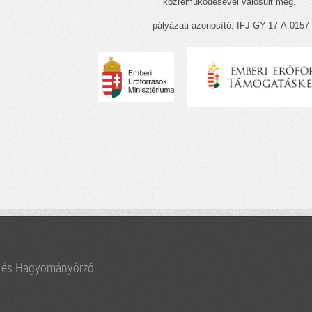
közreműködésével valósult meg.
pályázati azonosító: IFJ-GY-17-A-0157
i és Hagyományőrző