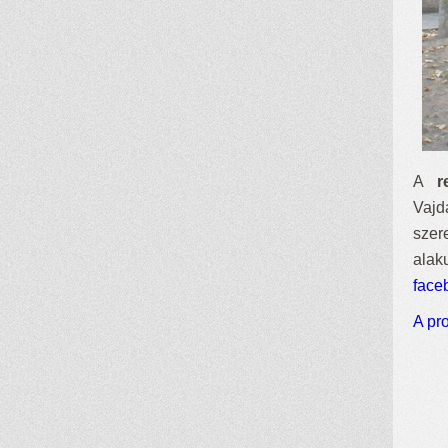
A
r
Vajd
szer
alak
face
A pro