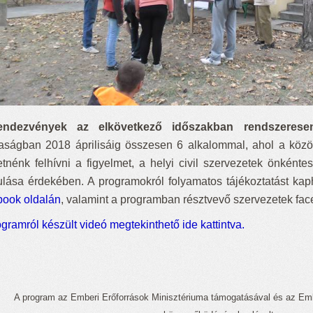
endezvények az elkövetkező időszakban rendszerese
aságban 2018 áprilisáig összesen 6 alkalommal, ahol a közö
etnénk felhívni a figyelmet, a helyi civil szervezetek önkén
ulása érdekében. A programokról folyamatos tájékoztatást ka
book oldalán
, valamint a programban résztvevő szervezetek fa
gramról készült videó megtekinthető ide kattintva.
A program az Emberi Erőforrások Minisztériuma támogatásával és az Em