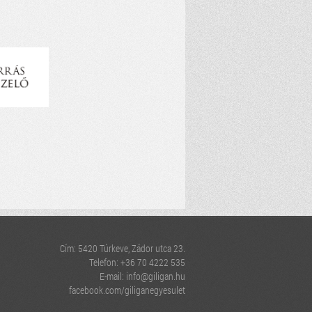
Cím: 5420 Túrkeve, Zádor utca 23.
Telefon: +36 70 4222 535
E-mail:
info@giligan.hu
facebook.com/giliganegyesulet