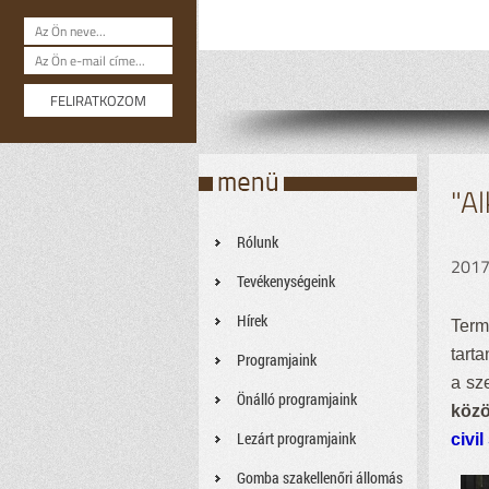
"Al
Rólunk
2017
Tevékenységeink
Hírek
Term
tart
Programjaink
a sz
Önálló programjaink
köz
Lezárt programjaink
civi
Gomba szakellenőri állomás