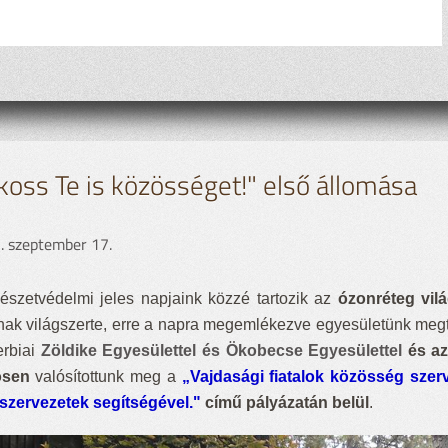
koss Te is közösséget!" első állomása
. szeptember 17.
észetvédelmi jeles napjaink közzé tartozik az
ózonréteg vil
anak világszerte, erre a napra megemlékezve egyesületünk megt
erbiai
Zöldike Egyesülettel és Ökobecse Egyesülettel
és a
ösen
valósítottunk meg a
„Vajdasági fiatalok közösség szer
l szervezetek segítségével."
című pályázatán belül
.