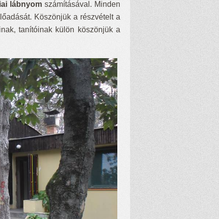
iai lábnyom
számításával. Minden
 előadását. Köszönjük a részvételt a
inak, tanítóinak külön köszönjük a