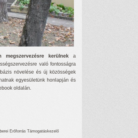
n megszervezésre kerülnek
a
sségszervezésre való fontosságra
tesbázis növelése és új közösségek
phatnak egyesületünk honlapján és
cebook oldalán.
berei Erőforrás Támogatáskezelő