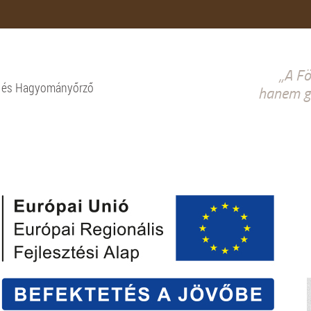
„A Fö
i és Hagyományőrző
hanem gy