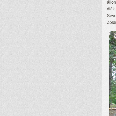
állo
diák 
Seve
Zöld