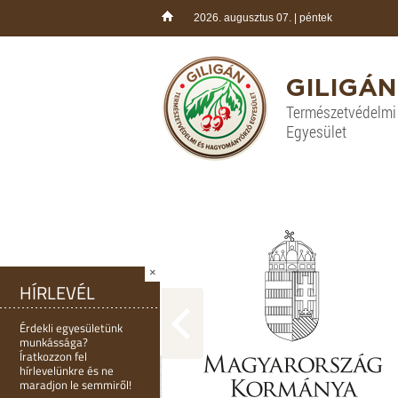
2026. augusztus 07. | péntek
GILIGÁN
Természetvédelm
Egyesület
×
HÍRLEVÉL
Érdekli egyesületünk
munkássága?
Íratkozzon fel
hírlevelünkre és ne
maradjon le semmiről!