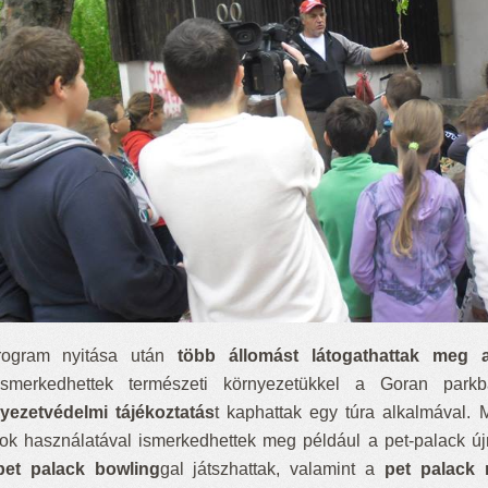
ogram nyitása után
több állomást látogathattak meg a
smerkedhettek természeti környezetükkel a Goran parkb
yezetvédelmi tájékoztatás
t kaphattak egy túra alkalmával.
kok használatával ismerkedhettek meg például a pet-palack új
pet palack bowling
gal játszhattak, valamint a
pet palack 