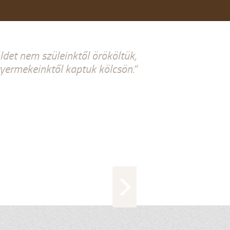
ldet nem szüleinktől örököltük,
ermekeinktől kaptuk kölcsön.”