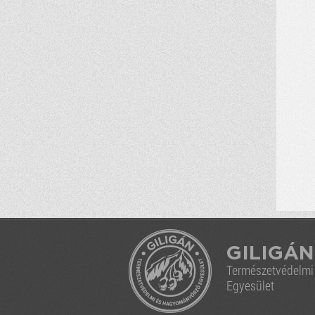
GILIGÁN
Természetvédelm
Egyesület