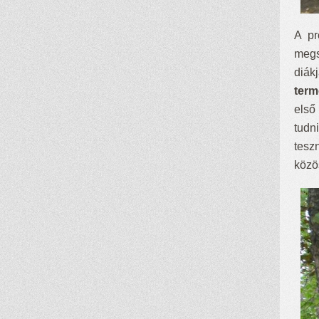
A pr
megs
diák
term
első
tudn
tesz
közö