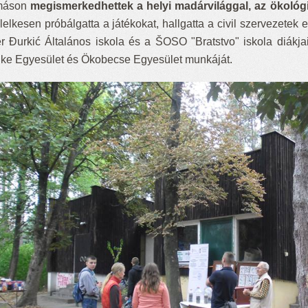
máson
megismerkedhettek a helyi madárvilággal, az ökológ
lelkesen próbálgatta a játékokat, hallgatta a civil szervezetek
r Đurkić Általános iskola és a
ŠOSO "Bratstvo" iskola
diákja
ike Egyesület és Ökobecse Egyesület munkáját.