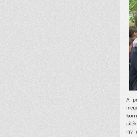
A pr
megi
körn
játé
Így