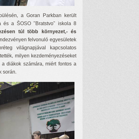
pülésén, a Goran Parkban került
ja és a ŠOSO "Bratstvo" iskola 8
zésen túl több környezet,- és
endezvényen felvonuló egyesületek
réteg világnapjával kapcsolatos
rtették, milyen kezdeményezéseket
k a diákok számára, miért fontos a
 során.