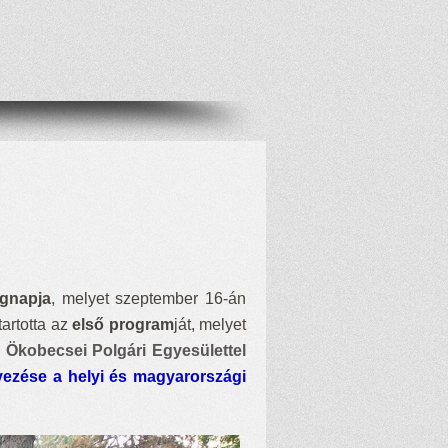
ágnapja
, melyet szeptember 16-án
artotta az
első program
ját, melyet
z
Ökobecsei Polgári Egyesülettel
vezése a helyi és magyarországi