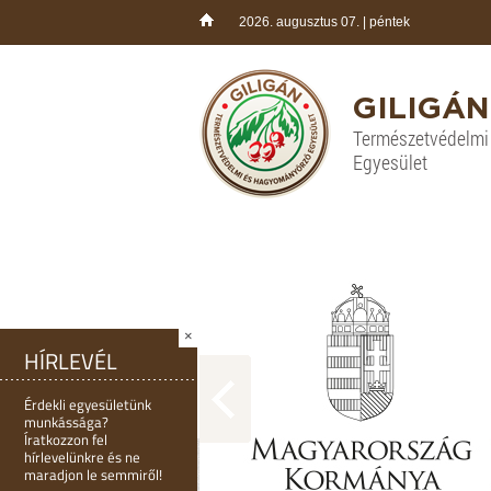
2026. augusztus 07. | péntek
GILIGÁN
Természetvédelm
Egyesület
×
HÍRLEVÉL
Érdekli egyesületünk
munkássága?
Íratkozzon fel
hírlevelünkre és ne
maradjon le semmiről!