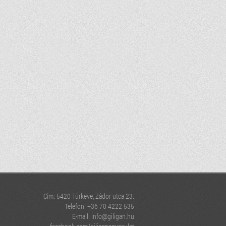
Cím: 5420 Túrkeve, Zádor utca 23.
Telefon: +36 70 4222 535
E-mail:
info@giligan.hu