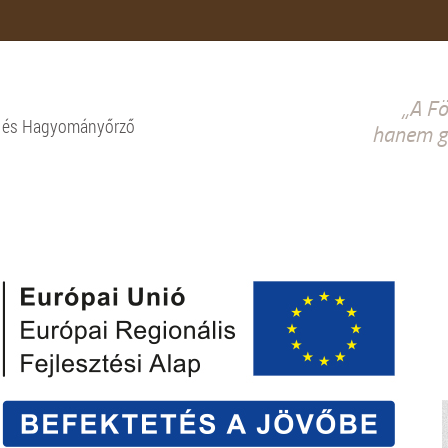
„A Fö
i és Hagyományőrző
hanem gy