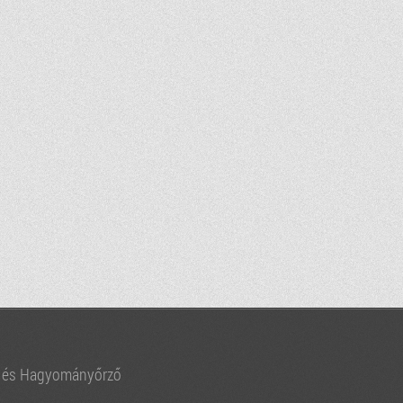
i és Hagyományőrző