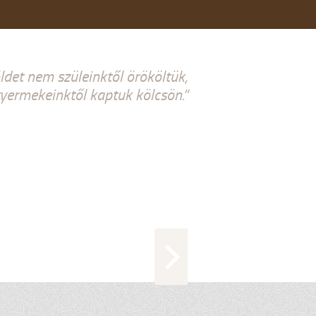
ldet nem szüleinktől örököltük,
ermekeinktől kaptuk kölcsön.”