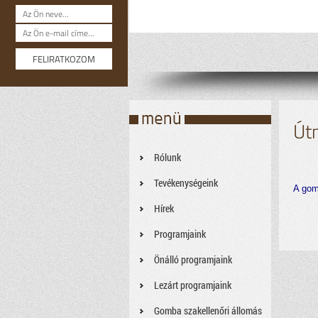
Út
Rólunk
Tevékenységeink
A gom
Hírek
Programjaink
Önálló programjaink
Lezárt programjaink
Gomba szakellenőri állomás