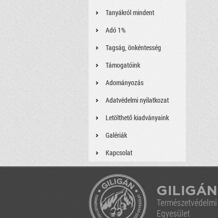
Tanyákról mindent
Adó 1%
Tagság, önkéntesség
Támogatóink
Adományozás
Adatvédelmi nyilatkozat
Letölthető kiadványaink
Galériák
Kapcsolat
GILIGÁN
Természetvédelm
Egyesület