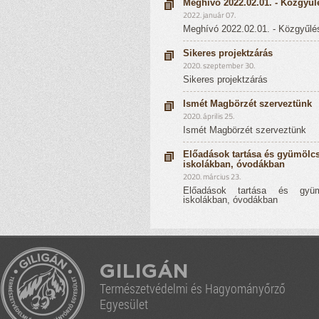
Meghívó 2022.02.01. - Közgyűl
2022. január 07.
Meghívó 2022.02.01. - Közgyűlé
Sikeres projektzárás
2020. szeptember 30.
Sikeres projektzárás
Ismét Magbörzét szerveztünk
2020. április 25.
Ismét Magbörzét szerveztünk
Előadások tartása és gyümölcs
iskolákban, óvodákban
2020. március 23.
Előadások tartása és gyüm
iskolákban, óvodákban
GILIGÁN
Természetvédelmi és Hagyományőrző
Egyesület