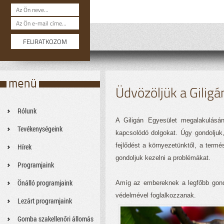
Üdvözöljük a Gilig
Rólunk
A Giligán Egyesület megalakulásá
Tevékenységeink
kapcsolódó dolgokat. Úgy gondoljuk,
fejlődést a környezetünktől, a ter
Hírek
gondoljuk kezelni a problémákat.
Programjaink
Önálló programjaink
Amíg az embereknek a legfőbb gondj
védelmével foglalkozzanak.
Lezárt programjaink
Gomba szakellenőri állomás