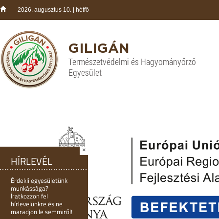
2026. augusztus 10. | hétfő
GILIGÁN
Természetvédelmi és Hagyományőrző
Egyesület
×
HÍRLEVÉL
Érdekli egyesületünk
munkássága?
Íratkozzon fel
hírlevelünkre és ne
maradjon le semmiről!